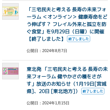
痛み
希望
ヤングケアラー
LGBTQ
「三宅民夫と考える 長寿の未来フォ
ーラム ＜オンライン＞ 健康寿命をど
虐待
貧困
傾聴
学習障害
う伸ばす？ フレイル外来と孤立を防
LD
ディスレクシア
介護
募金
ぐ食堂」を9月29日（日曜）に開催
【終了しました】
終了しました
ボランティア
スキー
療育
公開日：2024年8月7日
療育キャンプ
そり
雪遊び
吃音
東北発 「三宅民夫と考える 長寿の未
ボッチャ
適応障害
#8月31日の夜に
来フォーラム 健やかさの種をさが
す」放送のお知らせ（1月19日[宮城
NHKハート展
NHKHEARTS
心臓
県]、20日 [東北地方]）
終了しました
チャリティー
視覚障害
聴覚障害
公開日：2024年1月15日