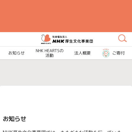
メ
イ
ン
コ
ン
テ
NHK HEARTSの
ン
お知らせ
法人概要
ご寄付
活動
ツ
に
ス
キ
ッ
プ
お知らせ