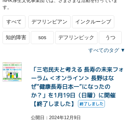
NHK厚生文化事業団では、さまざまな活動を行っていま
す。
すべて
デフリンピアン
インクルーシブ
知的障害
sos
デフリンピック
うつ
すべてのタグ
きょうだい
消えたい
死にたい
さみしい
「三宅民夫と考える 長寿の未来フォ
自殺
いじめ
つらい
パパゲーノ
ーラム ＜オンライン＞ 長野はな
義足
APD
字幕
手話
ぜ”健康長寿日本一”になったの
か？」を1月19日（日曜）に開催
活動報告
高齢者福祉
フレイル
脳性まひ
【終了しました】
終了しました
不登校
NPO
助成
ホスピタルアート
公開日：2024年12月9日