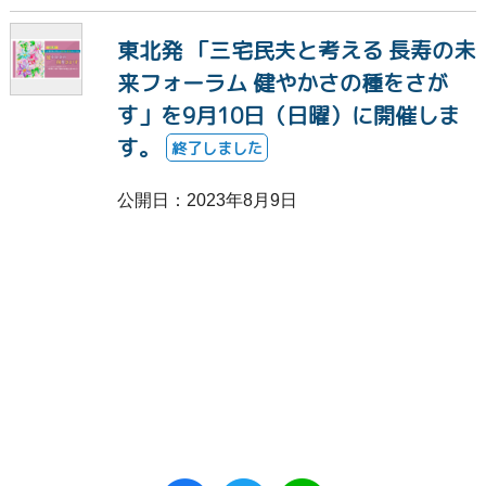
終了しました
受付終了
わかばなかま
東北発 「三宅民夫と考える 長寿の未
ケア
子ども
精神障害
番組
来フォーラム 健やかさの種をさが
す」を9月10日（日曜）に開催しま
お知らせ
寄付
福祉ビデオライブラリー
す。
終了しました
SDGs
障害福祉賞
アート
募集中
公開日：2023年8月9日
作品
認知症
知的障害・発達障害
がん
摂食障害
自閉症
ひきこもり
境界性パーソナリティ障害
うつ病
ひざ
里親・特別養子縁組
生活困窮
発達障害
依存症
肢体不自由
わかば基金