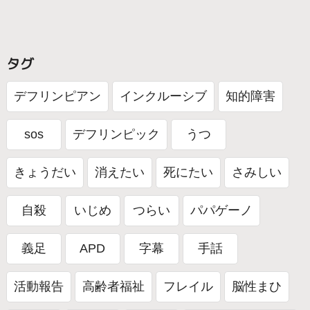
お知らせ
寄付
福祉ビデオライブラリー
タグ
SDGs
障害福祉賞
アート
募集中
デフリンピアン
インクルーシブ
知的障害
作品
認知症
知的障害・発達障害
sos
デフリンピック
うつ
がん
摂食障害
自閉症
ひきこもり
きょうだい
消えたい
死にたい
さみしい
境界性パーソナリティ障害
うつ病
ひざ
自殺
いじめ
つらい
パパゲーノ
里親・特別養子縁組
生活困窮
発達障害
義足
APD
字幕
手話
依存症
肢体不自由
わかば基金
活動報告
高齢者福祉
フレイル
脳性まひ
パラリンピアン
被災地支援
共生社会