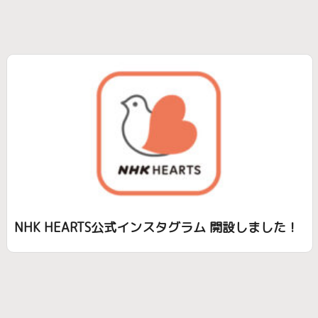
虐待
貧困
傾聴
学習障害
LD
ディスレクシア
介護
募金
ボランティア
スキー
療育
療育キャンプ
そり
雪遊び
吃音
ボッチャ
適応障害
#8月31日の夜に
NHKハート展
NHKHEARTS
心臓
NHK HEARTS公式インスタグラム 開設しました！
チャリティー
視覚障害
聴覚障害
終了しました
受付終了
わかばなかま
ケア
子ども
精神障害
番組