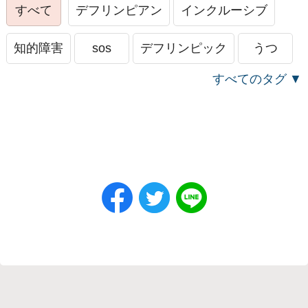
すべて
デフリンピアン
インクルーシブ
知的障害
sos
デフリンピック
うつ
すべてのタグ
きょうだい
消えたい
死にたい
さみしい
自殺
いじめ
つらい
パパゲーノ
義足
APD
字幕
手話
活動報告
高齢者福祉
フレイル
脳性まひ
不登校
NPO
助成
ホスピタルアート
痛み
希望
ヤングケアラー
LGBTQ