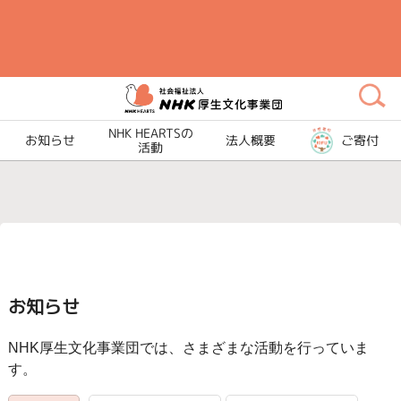
メ
イ
ン
コ
ン
テ
NHK HEARTSの
お知らせ
法人概要
ご寄付
活動
ン
ツ
に
ス
キ
ッ
プ
お知らせ
NHK厚生文化事業団では、さまざまな活動を行っていま
す。