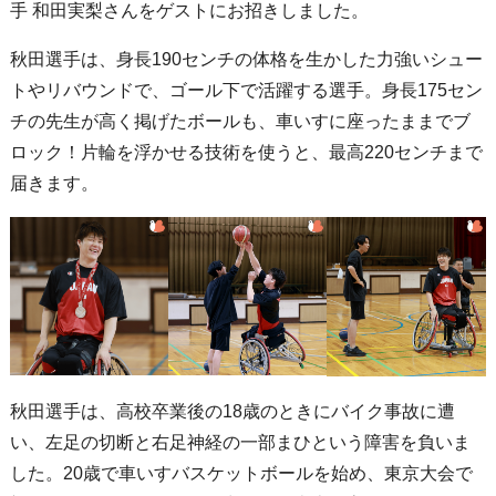
手 和田実梨さんをゲストにお招きしました。
秋田選手は、身長190センチの体格を生かした力強いシュー
トやリバウンドで、ゴール下で活躍する選手。身長175セン
チの先生が高く掲げたボールも、車いすに座ったままでブ
ロック！片輪を浮かせる技術を使うと、最高220センチまで
届きます。
秋田選手は、高校卒業後の18歳のときにバイク事故に遭
い、左足の切断と右足神経の一部まひという障害を負いま
した。20歳で車いすバスケットボールを始め、東京大会で