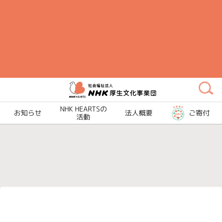
メ
イ
ン
コ
ン
テ
ン
ツ
NHK HEARTSの
お知らせ
法人概要
ご寄付
に
活動
ス
キ
ッ
プ