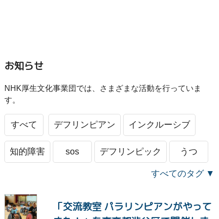
お知らせ
NHK厚生文化事業団では、さまざまな活動を行っていま
す。
すべて
デフリンピアン
インクルーシブ
知的障害
sos
デフリンピック
うつ
すべてのタグ
きょうだい
消えたい
死にたい
さみしい
「交流教室 パラリンピアンがやって
自殺
いじめ
つらい
パパゲーノ