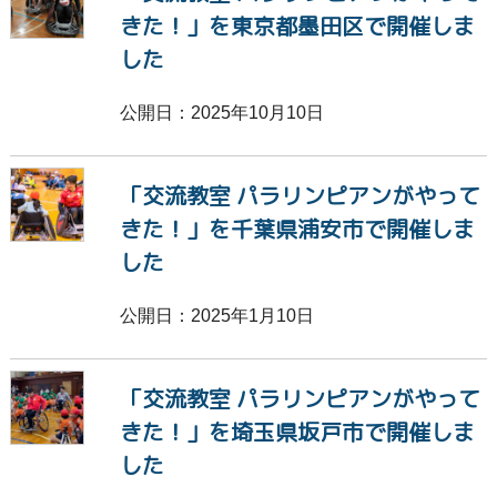
がん
摂食障害
自閉症
ひきこもり
きた！」を東京都墨田区で開催しま
した
境界性パーソナリティ障害
うつ病
ひざ
公開日：2025年10月10日
里親・特別養子縁組
生活困窮
発達障害
「交流教室 パラリンピアンがやって
依存症
肢体不自由
わかば基金
きた！」を千葉県浦安市で開催しま
パラリンピアン
被災地支援
共生社会
した
防災
フォーラム
公開日：2025年1月10日
「交流教室 パラリンピアンがやって
きた！」を埼玉県坂戸市で開催しま
した