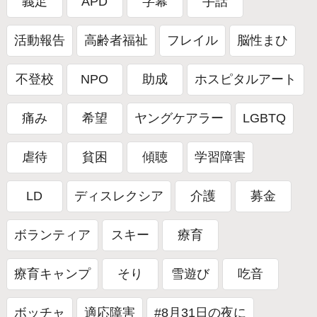
義足
APD
字幕
手話
活動報告
高齢者福祉
フレイル
脳性まひ
不登校
NPO
助成
ホスピタルアート
痛み
希望
ヤングケアラー
LGBTQ
虐待
貧困
傾聴
学習障害
LD
ディスレクシア
介護
募金
ボランティア
スキー
療育
療育キャンプ
そり
雪遊び
吃音
ボッチャ
適応障害
#8月31日の夜に