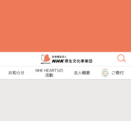
メ
イ
ン
コ
ン
テ
ン
ツ
に
NHK HEARTSの
お知らせ
法人概要
ご寄付
ス
活動
キ
ッ
プ