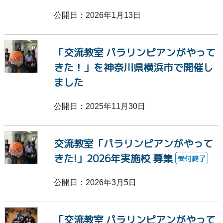
ボッチャ
適応障害
#8月31日の夜に
公開日：2026年1月13日
NHKハート展
NHKHEARTS
心臓
「交流教室 パラリンピアンがやって
チャリティー
視覚障害
聴覚障害
きた！」を神奈川県横浜市で開催し
ました
終了しました
受付終了
わかばなかま
公開日：2025年11月30日
ケア
子ども
精神障害
番組
交流教室「パラリンピアンがやって
お知らせ
寄付
福祉ビデオライブラリー
きた!」2026年実施校 募集
受付終了
SDGs
障害福祉賞
アート
募集中
公開日：2026年3月5日
作品
認知症
知的障害・発達障害
「交流教室 パラリンピアンがやって