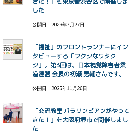
きた！」を東京都渋谷区で開催しま
義足
APD
字幕
手話
した
活動報告
高齢者福祉
フレイル
脳性まひ
公開日：2026年7月27日
不登校
NPO
助成
ホスピタルアート
「福祉」のフロントランナーにイン
タビューする「フクシなワタク
痛み
希望
ヤングケアラー
LGBTQ
シ」。第3回は、日本視覚障害者柔
道連盟 会長の初瀬 勇輔さんです。
虐待
貧困
傾聴
学習障害
公開日：2025年11月26日
LD
ディスレクシア
介護
募金
ボランティア
スキー
療育
「交流教室 パラリンピアンがやって
きた！」を大阪府堺市で開催しまし
療育キャンプ
そり
雪遊び
吃音
た