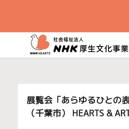
メ
イ
ン
コ
ン
テ
ン
ツ
に
ス
キ
ッ
プ
展覧会「あらゆるひとの表
（千葉市） HEARTS & ART