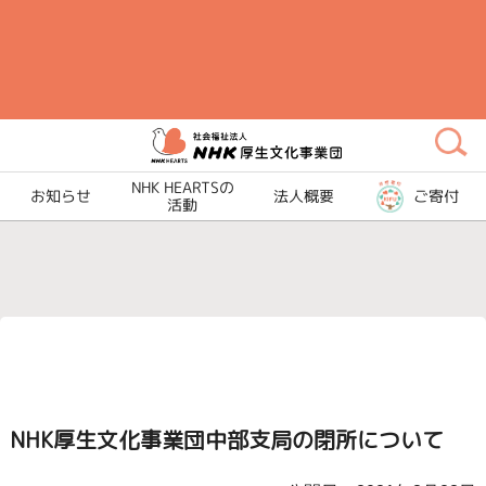
メ
イ
ン
コ
ン
テ
NHK HEARTSの
ン
お知らせ
法人概要
ご寄付
活動
ツ
に
ス
キ
ッ
プ
NHK厚生文化事業団中部支局の閉所について